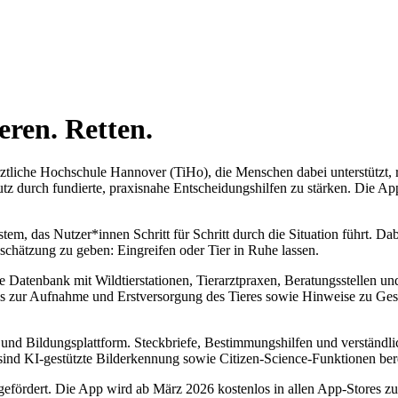
eren. Retten.
ztliche Hochschule Hannover (TiHo), die Menschen dabei unterstützt, ric
utz durch fundierte, praxisnahe Entscheidungshilfen zu stärken. Die App
stem, das Nutzer*innen Schritt für Schritt durch die Situation führt. Dab
chätzung zu geben: Eingreifen oder Tier in Ruhe lassen.
eite Datenbank mit Wildtierstationen, Tierarztpraxen, Beratungsstellen
rials zur Aufnahme und Erstversorgung des Tieres sowie Hinweise zu G
- und Bildungsplattform. Steckbriefe, Bestimmungshilfen und verständ
 sind KI-gestützte Bilderkennung sowie Citizen-Science-Funktionen bere
efördert. Die App wird ab März 2026 kostenlos in allen App-Stores 